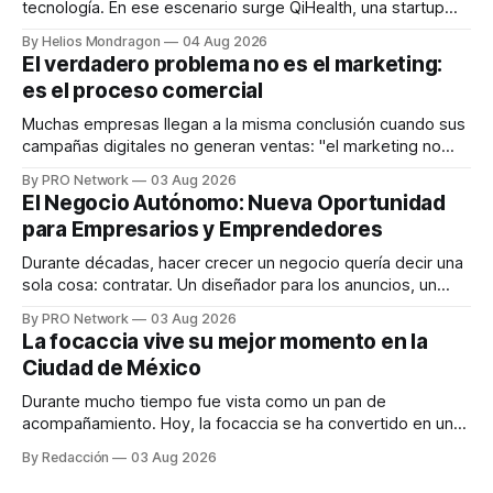
tecnología. En ese escenario surge QiHealth, una startup
que desarrolla un ecosistema digital capaz de integrar
By Helios Mondragon
04 Aug 2026
dispositivos inteligentes, inteligencia artificial y monitoreo
El verdadero problema no es el marketing:
en tiempo real para ayudar a las personas a tomar mejores
es el proceso comercial
decisiones sobre su salud metabólica. Su propuesta busca
responder
Muchas empresas llegan a la misma conclusión cuando sus
campañas digitales no generan ventas: "el marketing no
funciona". Sin embargo, para Marcelo Gutiérrez, CEO de
By PRO Network
03 Aug 2026
INTERIUS, el problema suele estar en otro lugar. Durante
El Negocio Autónomo: Nueva Oportunidad
una entrevista para el podcast SER PRO, el especialista en
para Empresarios y Emprendedores
marketing digital explicó que
Durante décadas, hacer crecer un negocio quería decir una
sola cosa: contratar. Un diseñador para los anuncios, un
especialista en marketing para las campañas, un copywriter
By PRO Network
03 Aug 2026
para los textos, alguien que supiera de publicidad digital
La focaccia vive su mejor momento en la
para encontrar prospectos, un vendedor para atender
Ciudad de México
llamadas y mensajes, y —con suerte— una persona
Durante mucho tiempo fue vista como un pan de
acompañamiento. Hoy, la focaccia se ha convertido en uno
de los platillos favoritos de quienes buscan cocina
By Redacción
03 Aug 2026
artesanal, ingredientes de calidad y experiencias que
invitan a compartir alrededor de la mesa. Durante mucho