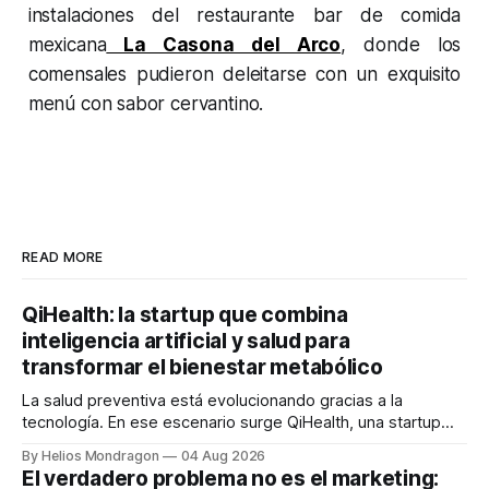
instalaciones del restaurante bar de comida
mexicana
La Casona del Arco
, donde los
comensales pudieron deleitarse con un exquisito
menú con sabor cervantino.
READ MORE
QiHealth: la startup que combina
inteligencia artificial y salud para
transformar el bienestar metabólico
La salud preventiva está evolucionando gracias a la
tecnología. En ese escenario surge QiHealth, una startup
que desarrolla un ecosistema digital capaz de integrar
By Helios Mondragon
04 Aug 2026
dispositivos inteligentes, inteligencia artificial y monitoreo
El verdadero problema no es el marketing:
en tiempo real para ayudar a las personas a tomar mejores