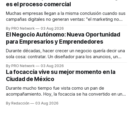
es el proceso comercial
decisiones sobre su salud metabólica. Su propuesta busca
responder
Muchas empresas llegan a la misma conclusión cuando sus
campañas digitales no generan ventas: "el marketing no
funciona". Sin embargo, para Marcelo Gutiérrez, CEO de
By PRO Network
03 Aug 2026
INTERIUS, el problema suele estar en otro lugar. Durante
El Negocio Autónomo: Nueva Oportunidad
una entrevista para el podcast SER PRO, el especialista en
para Empresarios y Emprendedores
marketing digital explicó que
Durante décadas, hacer crecer un negocio quería decir una
sola cosa: contratar. Un diseñador para los anuncios, un
especialista en marketing para las campañas, un copywriter
By PRO Network
03 Aug 2026
para los textos, alguien que supiera de publicidad digital
La focaccia vive su mejor momento en la
para encontrar prospectos, un vendedor para atender
Ciudad de México
llamadas y mensajes, y —con suerte— una persona
Durante mucho tiempo fue vista como un pan de
acompañamiento. Hoy, la focaccia se ha convertido en uno
de los platillos favoritos de quienes buscan cocina
By Redacción
03 Aug 2026
artesanal, ingredientes de calidad y experiencias que
invitan a compartir alrededor de la mesa. Durante mucho
tiempo, hablar de cocina italiana era siempre de