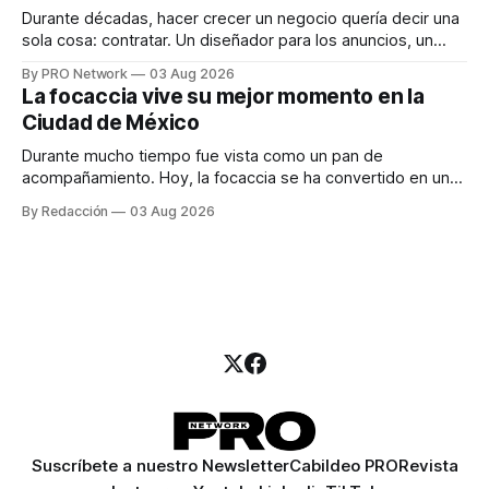
Durante décadas, hacer crecer un negocio quería decir una
sola cosa: contratar. Un diseñador para los anuncios, un
especialista en marketing para las campañas, un copywriter
By PRO Network
03 Aug 2026
para los textos, alguien que supiera de publicidad digital
La focaccia vive su mejor momento en la
para encontrar prospectos, un vendedor para atender
Ciudad de México
llamadas y mensajes, y —con suerte— una persona
Durante mucho tiempo fue vista como un pan de
acompañamiento. Hoy, la focaccia se ha convertido en uno
de los platillos favoritos de quienes buscan cocina
By Redacción
03 Aug 2026
artesanal, ingredientes de calidad y experiencias que
invitan a compartir alrededor de la mesa. Durante mucho
tiempo, hablar de cocina italiana era siempre de
Suscríbete a nuestro Newsletter
Cabildeo PRO
Revista