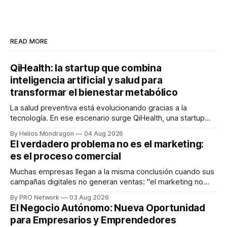
READ MORE
QiHealth: la startup que combina
inteligencia artificial y salud para
transformar el bienestar metabólico
La salud preventiva está evolucionando gracias a la
tecnología. En ese escenario surge QiHealth, una startup
que desarrolla un ecosistema digital capaz de integrar
By Helios Mondragon
04 Aug 2026
dispositivos inteligentes, inteligencia artificial y monitoreo
El verdadero problema no es el marketing:
en tiempo real para ayudar a las personas a tomar mejores
es el proceso comercial
decisiones sobre su salud metabólica. Su propuesta busca
responder
Muchas empresas llegan a la misma conclusión cuando sus
campañas digitales no generan ventas: "el marketing no
funciona". Sin embargo, para Marcelo Gutiérrez, CEO de
By PRO Network
03 Aug 2026
INTERIUS, el problema suele estar en otro lugar. Durante
El Negocio Autónomo: Nueva Oportunidad
una entrevista para el podcast SER PRO, el especialista en
para Empresarios y Emprendedores
marketing digital explicó que