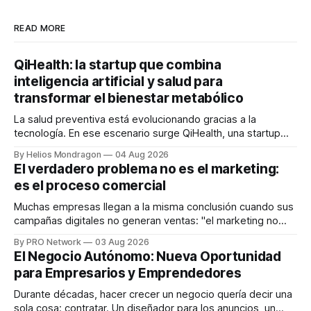
READ MORE
QiHealth: la startup que combina
inteligencia artificial y salud para
transformar el bienestar metabólico
La salud preventiva está evolucionando gracias a la
tecnología. En ese escenario surge QiHealth, una startup
que desarrolla un ecosistema digital capaz de integrar
By Helios Mondragon
04 Aug 2026
dispositivos inteligentes, inteligencia artificial y monitoreo
El verdadero problema no es el marketing:
en tiempo real para ayudar a las personas a tomar mejores
es el proceso comercial
decisiones sobre su salud metabólica. Su propuesta busca
responder
Muchas empresas llegan a la misma conclusión cuando sus
campañas digitales no generan ventas: "el marketing no
funciona". Sin embargo, para Marcelo Gutiérrez, CEO de
By PRO Network
03 Aug 2026
INTERIUS, el problema suele estar en otro lugar. Durante
El Negocio Autónomo: Nueva Oportunidad
una entrevista para el podcast SER PRO, el especialista en
para Empresarios y Emprendedores
marketing digital explicó que
Durante décadas, hacer crecer un negocio quería decir una
sola cosa: contratar. Un diseñador para los anuncios, un