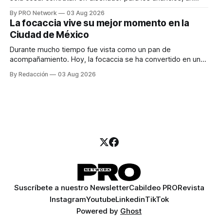
especialista en marketing para las campañas, un copywriter
By PRO Network
03 Aug 2026
para los textos, alguien que supiera de publicidad digital
La focaccia vive su mejor momento en la
para encontrar prospectos, un vendedor para atender
Ciudad de México
llamadas y mensajes, y —con suerte— una persona
Durante mucho tiempo fue vista como un pan de
acompañamiento. Hoy, la focaccia se ha convertido en uno
de los platillos favoritos de quienes buscan cocina
By Redacción
03 Aug 2026
artesanal, ingredientes de calidad y experiencias que
invitan a compartir alrededor de la mesa. Durante mucho
tiempo, hablar de cocina italiana era siempre de
Suscríbete a nuestro Newsletter
Cabildeo PRO
Revista
Instagram
Youtube
Linkedin
TikTok
Powered by
Ghost