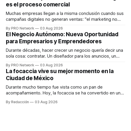
en tiempo real para ayudar a las personas a tomar mejores
es el proceso comercial
decisiones sobre su salud metabólica. Su propuesta busca
responder
Muchas empresas llegan a la misma conclusión cuando sus
campañas digitales no generan ventas: "el marketing no
funciona". Sin embargo, para Marcelo Gutiérrez, CEO de
By PRO Network
03 Aug 2026
INTERIUS, el problema suele estar en otro lugar. Durante
El Negocio Autónomo: Nueva Oportunidad
una entrevista para el podcast SER PRO, el especialista en
para Empresarios y Emprendedores
marketing digital explicó que
Durante décadas, hacer crecer un negocio quería decir una
sola cosa: contratar. Un diseñador para los anuncios, un
especialista en marketing para las campañas, un copywriter
By PRO Network
03 Aug 2026
para los textos, alguien que supiera de publicidad digital
La focaccia vive su mejor momento en la
para encontrar prospectos, un vendedor para atender
Ciudad de México
llamadas y mensajes, y —con suerte— una persona
Durante mucho tiempo fue vista como un pan de
acompañamiento. Hoy, la focaccia se ha convertido en uno
de los platillos favoritos de quienes buscan cocina
By Redacción
03 Aug 2026
artesanal, ingredientes de calidad y experiencias que
invitan a compartir alrededor de la mesa. Durante mucho
tiempo, hablar de cocina italiana era siempre de