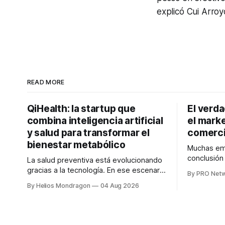
explicó Cui Arroy
READ MORE
QiHealth: la startup que
El verd
combina inteligencia artificial
el marke
y salud para transformar el
comerci
bienestar metabólico
Muchas emp
conclusió
La salud preventiva está evolucionando
digitales n
gracias a la tecnología. En ese escenario
By PRO Net
marketing 
surge QiHealth, una startup que
By Helios Mondragon
04 Aug 2026
para Marce
desarrolla un ecosistema digital capaz
INTERIUS, 
de integrar dispositivos inteligentes,
otro lugar. Durante una entrevista para el
inteligencia artificial y monitoreo en
podcast SE
tiempo real para ayudar a las personas a