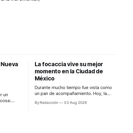
: Nueva
La focaccia vive su mejor
momento en la Ciudad de
México
Durante mucho tiempo fue vista como
un pan de acompañamiento. Hoy, la
r un
focaccia se ha convertido en uno de los
 cosa:
By Redacción
03 Aug 2026
platillos favoritos de quienes buscan
os
cocina artesanal, ingredientes de calidad
marketing
y experiencias que invitan a compartir
iter para
alrededor de la mesa. Durante mucho
a de
tiempo, hablar de cocina italiana era
ar