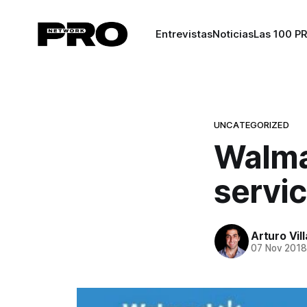
Entrevistas
Noticias
Las 100 P
UNCATEGORIZED
Walma
servic
Arturo Vil
07 Nov 201