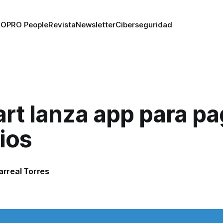
RO
PRO People
Revista
Newsletter
Ciberseguridad
rt lanza app para pa
ios
larreal Torres
8