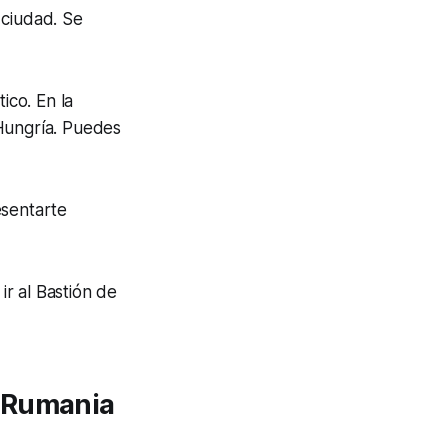
 ciudad. Se
ico. En la
 Hungría. Puedes
esentarte
r al Bastión de
, Rumania