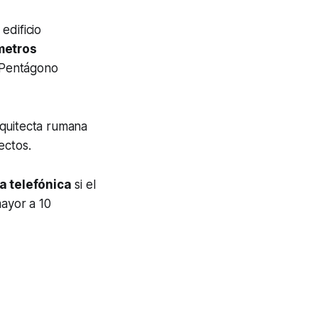
edificio
metros
 Pentágono
arquitecta rumana
ectos.
a telefónica
si el
ayor a 10