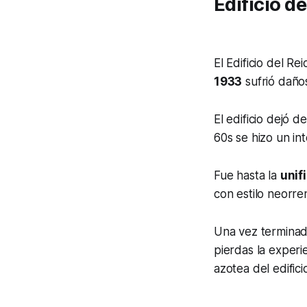
Edificio d
El Edificio del R
1933
sufrió daño
El edificio dejó d
60s se hizo un int
Fue hasta la
unif
con estilo neorre
Una vez termina
pierdas la experi
azotea del edifici