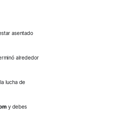
estar asentado
terminó alrededor
la lucha de
 pm
y debes