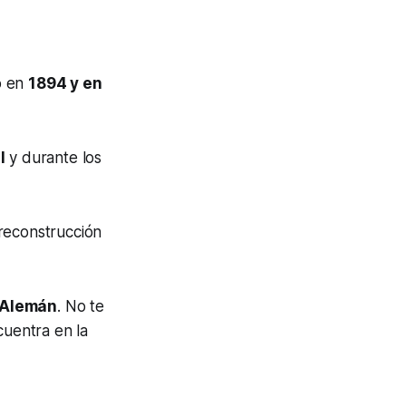
do en
1894 y en
l
y durante los
reconstrucción
o Alemán
. No te
cuentra en la