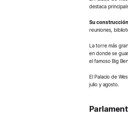
destaca principal
Su construcción
reuniones, biblio
La torre más gra
en donde se guard
el famoso
Big Be
El Palacio de We
julio y agosto.
Parlament