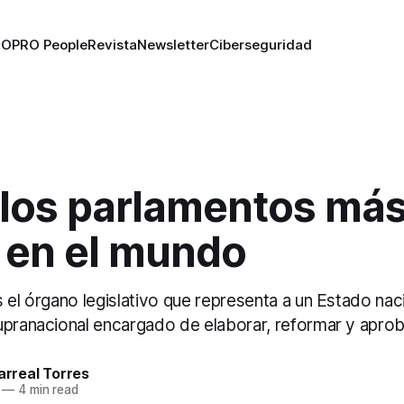
RO
PRO People
Revista
Newsletter
Ciberseguridad
 los parlamentos má
s en el mundo
 el órgano legislativo que representa a un Estado naci
upranacional encargado de elaborar, reformar y aproba
larreal Torres
—
4 min read