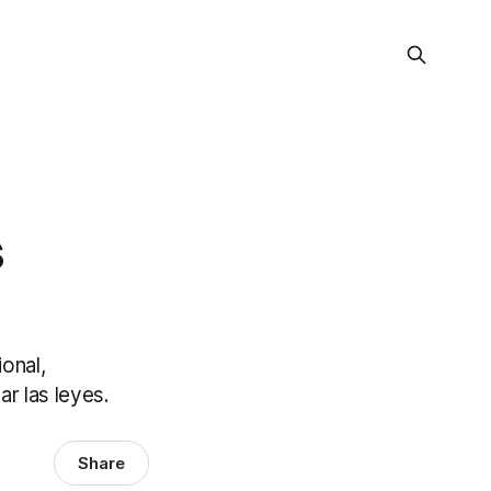
s
onal,
r las leyes.
Share