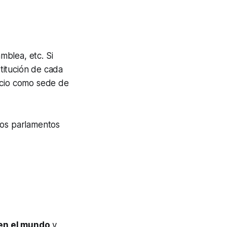
mblea, etc. Si
titución de cada
icio como sede de
los parlamentos
en el mundo
y