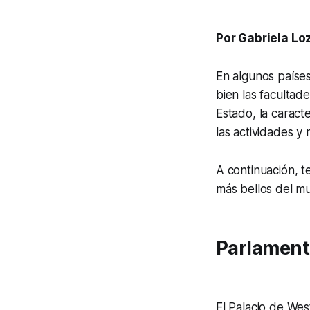
Por Gabriela Lo
En algunos paíse
bien las faculta
Estado, la caract
las actividades y
A continuación, t
más bellos del mun
Parlament
El Palacio de We