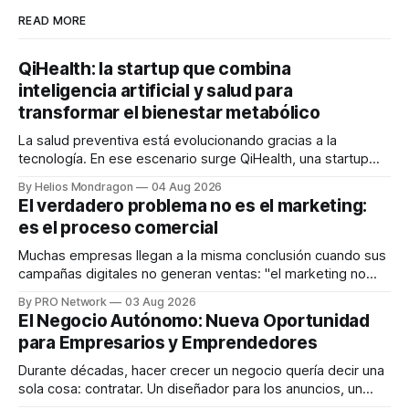
READ MORE
QiHealth: la startup que combina
inteligencia artificial y salud para
transformar el bienestar metabólico
La salud preventiva está evolucionando gracias a la
tecnología. En ese escenario surge QiHealth, una startup
que desarrolla un ecosistema digital capaz de integrar
By Helios Mondragon
04 Aug 2026
dispositivos inteligentes, inteligencia artificial y monitoreo
El verdadero problema no es el marketing:
en tiempo real para ayudar a las personas a tomar mejores
es el proceso comercial
decisiones sobre su salud metabólica. Su propuesta busca
responder
Muchas empresas llegan a la misma conclusión cuando sus
campañas digitales no generan ventas: "el marketing no
funciona". Sin embargo, para Marcelo Gutiérrez, CEO de
By PRO Network
03 Aug 2026
INTERIUS, el problema suele estar en otro lugar. Durante
El Negocio Autónomo: Nueva Oportunidad
una entrevista para el podcast SER PRO, el especialista en
para Empresarios y Emprendedores
marketing digital explicó que
Durante décadas, hacer crecer un negocio quería decir una
sola cosa: contratar. Un diseñador para los anuncios, un
especialista en marketing para las campañas, un copywriter