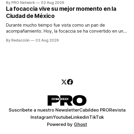
By PRO Network
03 Aug 2026
para los textos, alguien que supiera de publicidad digital
La focaccia vive su mejor momento en la
para encontrar prospectos, un vendedor para atender
Ciudad de México
llamadas y mensajes, y —con suerte— una persona
Durante mucho tiempo fue vista como un pan de
acompañamiento. Hoy, la focaccia se ha convertido en uno
de los platillos favoritos de quienes buscan cocina
By Redacción
03 Aug 2026
artesanal, ingredientes de calidad y experiencias que
invitan a compartir alrededor de la mesa. Durante mucho
tiempo, hablar de cocina italiana era siempre de
Suscríbete a nuestro Newsletter
Cabildeo PRO
Revista
Instagram
Youtube
Linkedin
TikTok
Powered by
Ghost