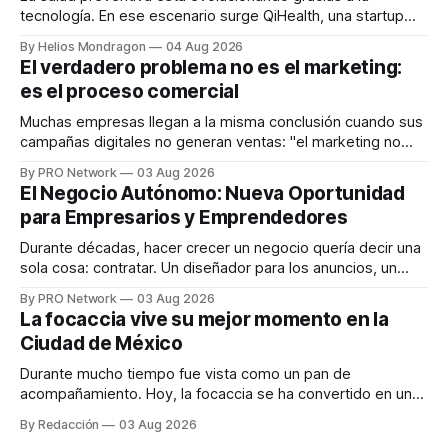
tecnología. En ese escenario surge QiHealth, una startup
que desarrolla un ecosistema digital capaz de integrar
By Helios Mondragon
04 Aug 2026
dispositivos inteligentes, inteligencia artificial y monitoreo
El verdadero problema no es el marketing:
en tiempo real para ayudar a las personas a tomar mejores
es el proceso comercial
decisiones sobre su salud metabólica. Su propuesta busca
responder
Muchas empresas llegan a la misma conclusión cuando sus
campañas digitales no generan ventas: "el marketing no
funciona". Sin embargo, para Marcelo Gutiérrez, CEO de
By PRO Network
03 Aug 2026
INTERIUS, el problema suele estar en otro lugar. Durante
El Negocio Autónomo: Nueva Oportunidad
una entrevista para el podcast SER PRO, el especialista en
para Empresarios y Emprendedores
marketing digital explicó que
Durante décadas, hacer crecer un negocio quería decir una
sola cosa: contratar. Un diseñador para los anuncios, un
especialista en marketing para las campañas, un copywriter
By PRO Network
03 Aug 2026
para los textos, alguien que supiera de publicidad digital
La focaccia vive su mejor momento en la
para encontrar prospectos, un vendedor para atender
Ciudad de México
llamadas y mensajes, y —con suerte— una persona
Durante mucho tiempo fue vista como un pan de
acompañamiento. Hoy, la focaccia se ha convertido en uno
de los platillos favoritos de quienes buscan cocina
By Redacción
03 Aug 2026
artesanal, ingredientes de calidad y experiencias que