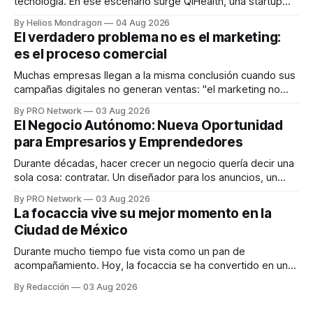
tecnología. En ese escenario surge QiHealth, una startup
que desarrolla un ecosistema digital capaz de integrar
By Helios Mondragon
04 Aug 2026
dispositivos inteligentes, inteligencia artificial y monitoreo
El verdadero problema no es el marketing:
en tiempo real para ayudar a las personas a tomar mejores
es el proceso comercial
decisiones sobre su salud metabólica. Su propuesta busca
responder
Muchas empresas llegan a la misma conclusión cuando sus
campañas digitales no generan ventas: "el marketing no
funciona". Sin embargo, para Marcelo Gutiérrez, CEO de
By PRO Network
03 Aug 2026
INTERIUS, el problema suele estar en otro lugar. Durante
El Negocio Autónomo: Nueva Oportunidad
una entrevista para el podcast SER PRO, el especialista en
para Empresarios y Emprendedores
marketing digital explicó que
Durante décadas, hacer crecer un negocio quería decir una
sola cosa: contratar. Un diseñador para los anuncios, un
especialista en marketing para las campañas, un copywriter
By PRO Network
03 Aug 2026
para los textos, alguien que supiera de publicidad digital
La focaccia vive su mejor momento en la
para encontrar prospectos, un vendedor para atender
Ciudad de México
llamadas y mensajes, y —con suerte— una persona
Durante mucho tiempo fue vista como un pan de
acompañamiento. Hoy, la focaccia se ha convertido en uno
de los platillos favoritos de quienes buscan cocina
By Redacción
03 Aug 2026
artesanal, ingredientes de calidad y experiencias que
invitan a compartir alrededor de la mesa. Durante mucho