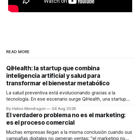
READ MORE
QiHealth: la startup que combina
inteligencia artificial y salud para
transformar el bienestar metabólico
La salud preventiva está evolucionando gracias a la
tecnología. En ese escenario surge QiHealth, una startup
que desarrolla un ecosistema digital capaz de integrar
By Helios Mondragon
04 Aug 2026
dispositivos inteligentes, inteligencia artificial y monitoreo
El verdadero problema no es el marketing:
en tiempo real para ayudar a las personas a tomar mejores
es el proceso comercial
decisiones sobre su salud metabólica. Su propuesta busca
responder
Muchas empresas llegan a la misma conclusión cuando sus
campañas digitales no generan ventas: "el marketing no