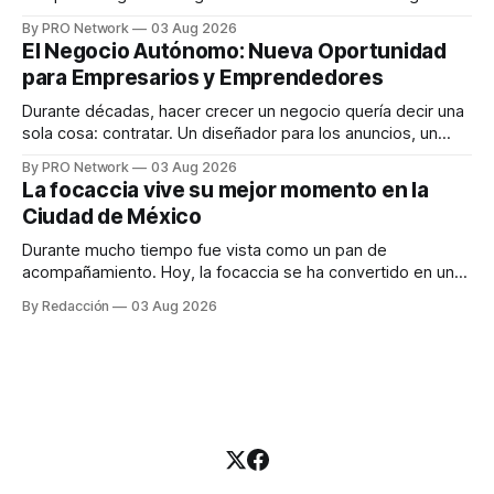
funciona". Sin embargo, para Marcelo Gutiérrez, CEO de
By PRO Network
03 Aug 2026
INTERIUS, el problema suele estar en otro lugar. Durante
El Negocio Autónomo: Nueva Oportunidad
una entrevista para el podcast SER PRO, el especialista en
para Empresarios y Emprendedores
marketing digital explicó que
Durante décadas, hacer crecer un negocio quería decir una
sola cosa: contratar. Un diseñador para los anuncios, un
especialista en marketing para las campañas, un copywriter
By PRO Network
03 Aug 2026
para los textos, alguien que supiera de publicidad digital
La focaccia vive su mejor momento en la
para encontrar prospectos, un vendedor para atender
Ciudad de México
llamadas y mensajes, y —con suerte— una persona
Durante mucho tiempo fue vista como un pan de
acompañamiento. Hoy, la focaccia se ha convertido en uno
de los platillos favoritos de quienes buscan cocina
By Redacción
03 Aug 2026
artesanal, ingredientes de calidad y experiencias que
invitan a compartir alrededor de la mesa. Durante mucho
tiempo, hablar de cocina italiana era siempre de