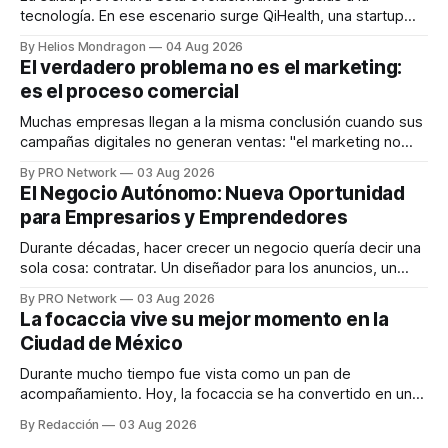
tecnología. En ese escenario surge QiHealth, una startup
que desarrolla un ecosistema digital capaz de integrar
By Helios Mondragon
04 Aug 2026
dispositivos inteligentes, inteligencia artificial y monitoreo
El verdadero problema no es el marketing:
en tiempo real para ayudar a las personas a tomar mejores
es el proceso comercial
decisiones sobre su salud metabólica. Su propuesta busca
responder
Muchas empresas llegan a la misma conclusión cuando sus
campañas digitales no generan ventas: "el marketing no
funciona". Sin embargo, para Marcelo Gutiérrez, CEO de
By PRO Network
03 Aug 2026
INTERIUS, el problema suele estar en otro lugar. Durante
El Negocio Autónomo: Nueva Oportunidad
una entrevista para el podcast SER PRO, el especialista en
para Empresarios y Emprendedores
marketing digital explicó que
Durante décadas, hacer crecer un negocio quería decir una
sola cosa: contratar. Un diseñador para los anuncios, un
especialista en marketing para las campañas, un copywriter
By PRO Network
03 Aug 2026
para los textos, alguien que supiera de publicidad digital
La focaccia vive su mejor momento en la
para encontrar prospectos, un vendedor para atender
Ciudad de México
llamadas y mensajes, y —con suerte— una persona
Durante mucho tiempo fue vista como un pan de
acompañamiento. Hoy, la focaccia se ha convertido en uno
de los platillos favoritos de quienes buscan cocina
By Redacción
03 Aug 2026
artesanal, ingredientes de calidad y experiencias que