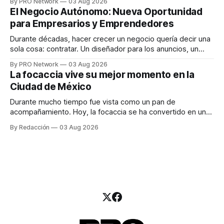
By PRO Network
03 Aug 2026
INTERIUS, el problema suele estar en otro lugar. Durante
El Negocio Autónomo: Nueva Oportunidad
una entrevista para el podcast SER PRO, el especialista en
para Empresarios y Emprendedores
marketing digital explicó que
Durante décadas, hacer crecer un negocio quería decir una
sola cosa: contratar. Un diseñador para los anuncios, un
especialista en marketing para las campañas, un copywriter
By PRO Network
03 Aug 2026
para los textos, alguien que supiera de publicidad digital
La focaccia vive su mejor momento en la
para encontrar prospectos, un vendedor para atender
Ciudad de México
llamadas y mensajes, y —con suerte— una persona
Durante mucho tiempo fue vista como un pan de
acompañamiento. Hoy, la focaccia se ha convertido en uno
de los platillos favoritos de quienes buscan cocina
By Redacción
03 Aug 2026
artesanal, ingredientes de calidad y experiencias que
invitan a compartir alrededor de la mesa. Durante mucho
tiempo, hablar de cocina italiana era siempre de