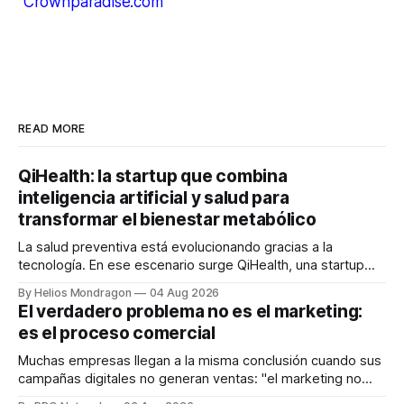
Crownparadise.com
READ MORE
QiHealth: la startup que combina
inteligencia artificial y salud para
transformar el bienestar metabólico
La salud preventiva está evolucionando gracias a la
tecnología. En ese escenario surge QiHealth, una startup
que desarrolla un ecosistema digital capaz de integrar
By Helios Mondragon
04 Aug 2026
dispositivos inteligentes, inteligencia artificial y monitoreo
El verdadero problema no es el marketing:
en tiempo real para ayudar a las personas a tomar mejores
es el proceso comercial
decisiones sobre su salud metabólica. Su propuesta busca
responder
Muchas empresas llegan a la misma conclusión cuando sus
campañas digitales no generan ventas: "el marketing no
funciona". Sin embargo, para Marcelo Gutiérrez, CEO de