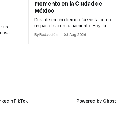
momento en la Ciudad de
México
Durante mucho tiempo fue vista como
un pan de acompañamiento. Hoy, la
r un
focaccia se ha convertido en uno de los
 cosa:
By Redacción
03 Aug 2026
platillos favoritos de quienes buscan
os
cocina artesanal, ingredientes de calidad
marketing
y experiencias que invitan a compartir
iter para
alrededor de la mesa. Durante mucho
a de
tiempo, hablar de cocina italiana era
ar
siempre de
a atender
n suerte—
nkedin
TikTok
Powered by
Ghost