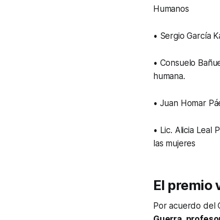
Humanos
• Sergio García K
• Consuelo Bañue
humana.
• Juan Homar Páe
• Lic. Alicia Le
las mujeres
El premio 
Por acuerdo del C
Guerra, profeso