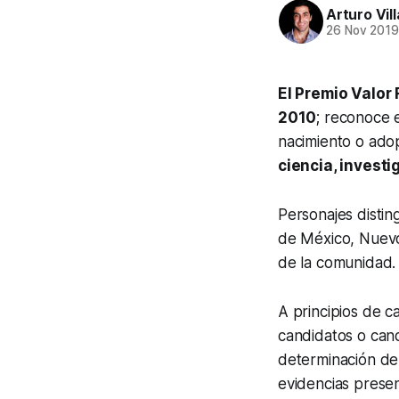
Arturo Vil
26 Nov 201
El Premio Valor
2010
; reconoce 
nacimiento o ado
ciencia, investi
Personajes distin
de México, Nuevo
de la comunidad.
A principios de c
candidatos o cand
determinación del
evidencias presen