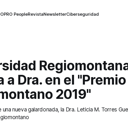
RO
PRO People
Revista
Newsletter
Ciberseguridad
rsidad Regiomontan
 a Dra. en el "Premio
montano 2019"
una nueva galardonada, la Dra. Leticia M. Torres Guer
egiomontano