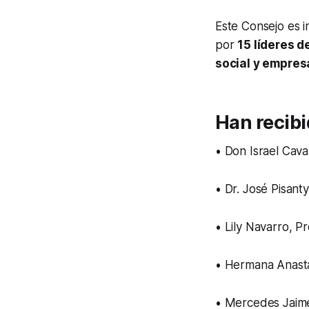
Este Consejo es i
por
15 líderes d
social y empres
Han recibi
• Don Israel Cava
• Dr. José Pisant
• Lily Navarro, P
• Hermana Anasta
• Mercedes Jaime