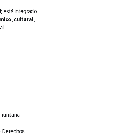
; está integrado
mico, cultural,
al.
munitaria
e Derechos