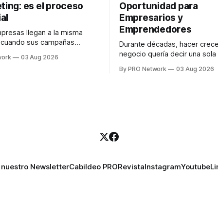
ting: es el proceso
Oportunidad para
al
Empresarios y
Emprendedores
resas llegan a la misma
n cuando sus campañas
Durante décadas, hacer crece
o generan ventas: "el
negocio quería decir una sola
work
03 Aug 2026
no funciona". Sin embargo,
contratar. Un diseñador para l
By PRO Network
03 Aug 2026
lo Gutiérrez, CEO de
anuncios, un especialista en 
el problema suele estar en
para las campañas, un copywr
los textos, alguien que supier
R PRO, el especialista en
publicidad digital para encontr
igital explicó que
prospectos, un vendedor par
llamadas y mensajes, y —co
una persona
 nuestro Newsletter
Cabildeo PRO
Revista
Instagram
Youtube
Li