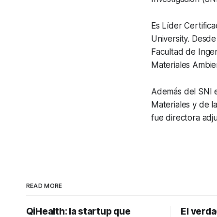
Es Líder Certific
University. Desd
Facultad de Ingen
Materiales Ambien
Además del SNI e
Materiales y de l
fue directora adj
READ MORE
QiHealth: la startup que
El verd