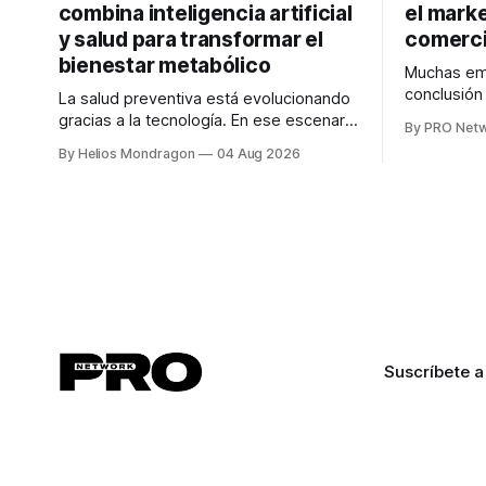
combina inteligencia artificial
el marke
y salud para transformar el
comerci
bienestar metabólico
Muchas emp
conclusió
La salud preventiva está evolucionando
digitales n
gracias a la tecnología. En ese escenario
By PRO Net
marketing 
surge QiHealth, una startup que
By Helios Mondragon
04 Aug 2026
para Marce
desarrolla un ecosistema digital capaz
INTERIUS, 
de integrar dispositivos inteligentes,
otro lugar. Durante una entrevista para el
inteligencia artificial y monitoreo en
podcast SE
tiempo real para ayudar a las personas a
marketing d
tomar mejores decisiones sobre su
salud metabólica. Su propuesta busca
responder
Suscríbete a