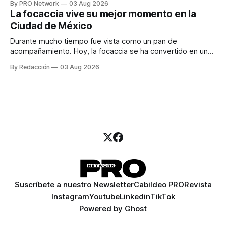
By PRO Network
03 Aug 2026
para los textos, alguien que supiera de publicidad digital
La focaccia vive su mejor momento en la
para encontrar prospectos, un vendedor para atender
Ciudad de México
llamadas y mensajes, y —con suerte— una persona
Durante mucho tiempo fue vista como un pan de
acompañamiento. Hoy, la focaccia se ha convertido en uno
de los platillos favoritos de quienes buscan cocina
By Redacción
03 Aug 2026
artesanal, ingredientes de calidad y experiencias que
invitan a compartir alrededor de la mesa. Durante mucho
tiempo, hablar de cocina italiana era siempre de
Suscríbete a nuestro Newsletter
Cabildeo PRO
Revista
Instagram
Youtube
Linkedin
TikTok
Powered by
Ghost