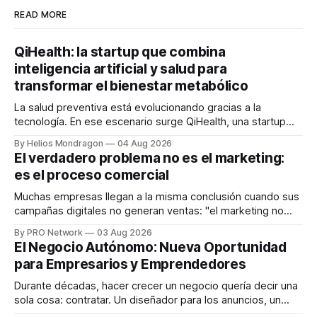
READ MORE
QiHealth: la startup que combina
inteligencia artificial y salud para
transformar el bienestar metabólico
La salud preventiva está evolucionando gracias a la
tecnología. En ese escenario surge QiHealth, una startup
que desarrolla un ecosistema digital capaz de integrar
By Helios Mondragon
04 Aug 2026
dispositivos inteligentes, inteligencia artificial y monitoreo
El verdadero problema no es el marketing:
en tiempo real para ayudar a las personas a tomar mejores
es el proceso comercial
decisiones sobre su salud metabólica. Su propuesta busca
responder
Muchas empresas llegan a la misma conclusión cuando sus
campañas digitales no generan ventas: "el marketing no
funciona". Sin embargo, para Marcelo Gutiérrez, CEO de
By PRO Network
03 Aug 2026
INTERIUS, el problema suele estar en otro lugar. Durante
El Negocio Autónomo: Nueva Oportunidad
una entrevista para el podcast SER PRO, el especialista en
para Empresarios y Emprendedores
marketing digital explicó que
Durante décadas, hacer crecer un negocio quería decir una
sola cosa: contratar. Un diseñador para los anuncios, un
especialista en marketing para las campañas, un copywriter