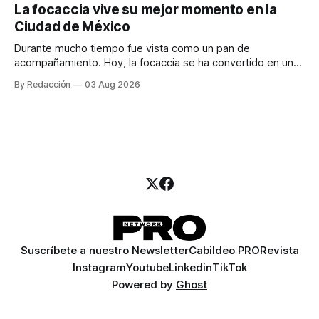
para los textos, alguien que supiera de publicidad digital
La focaccia vive su mejor momento en la
para encontrar prospectos, un vendedor para atender
Ciudad de México
llamadas y mensajes, y —con suerte— una persona
Durante mucho tiempo fue vista como un pan de
acompañamiento. Hoy, la focaccia se ha convertido en uno
de los platillos favoritos de quienes buscan cocina
By Redacción
03 Aug 2026
artesanal, ingredientes de calidad y experiencias que
invitan a compartir alrededor de la mesa. Durante mucho
tiempo, hablar de cocina italiana era siempre de
Suscríbete a nuestro Newsletter
Cabildeo PRO
Revista
Instagram
Youtube
Linkedin
TikTok
Powered by
Ghost