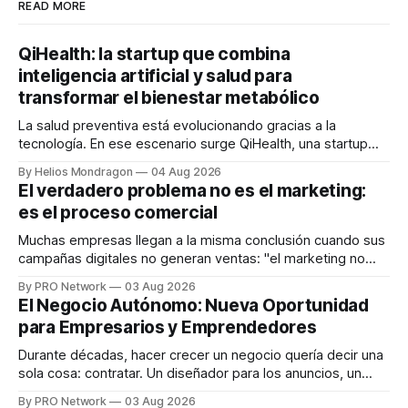
READ MORE
QiHealth: la startup que combina
inteligencia artificial y salud para
transformar el bienestar metabólico
La salud preventiva está evolucionando gracias a la
tecnología. En ese escenario surge QiHealth, una startup
que desarrolla un ecosistema digital capaz de integrar
By Helios Mondragon
04 Aug 2026
dispositivos inteligentes, inteligencia artificial y monitoreo
El verdadero problema no es el marketing:
en tiempo real para ayudar a las personas a tomar mejores
es el proceso comercial
decisiones sobre su salud metabólica. Su propuesta busca
responder
Muchas empresas llegan a la misma conclusión cuando sus
campañas digitales no generan ventas: "el marketing no
funciona". Sin embargo, para Marcelo Gutiérrez, CEO de
By PRO Network
03 Aug 2026
INTERIUS, el problema suele estar en otro lugar. Durante
El Negocio Autónomo: Nueva Oportunidad
una entrevista para el podcast SER PRO, el especialista en
para Empresarios y Emprendedores
marketing digital explicó que
Durante décadas, hacer crecer un negocio quería decir una
sola cosa: contratar. Un diseñador para los anuncios, un
especialista en marketing para las campañas, un copywriter
By PRO Network
03 Aug 2026