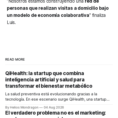
“Nosotros estamos construyendo una
red de
personas que realizan visitas a domicilio bajo
un modelo de economía colaborativa
" finaliza
Luis.
READ MORE
QiHealth: la startup que combina
inteligencia artificial y salud para
transformar el bienestar metabólico
La salud preventiva está evolucionando gracias a la
tecnología. En ese escenario surge QiHealth, una startup
que desarrolla un ecosistema digital capaz de integrar
By Helios Mondragon
04 Aug 2026
dispositivos inteligentes, inteligencia artificial y monitoreo
El verdadero problema no es el marketing:
en tiempo real para ayudar a las personas a tomar mejores