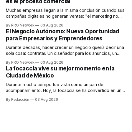
es el proceso comercial
decisiones sobre su salud metabólica. Su propuesta busca
responder
Muchas empresas llegan a la misma conclusión cuando sus
campañas digitales no generan ventas: "el marketing no
funciona". Sin embargo, para Marcelo Gutiérrez, CEO de
By PRO Network
03 Aug 2026
INTERIUS, el problema suele estar en otro lugar. Durante
El Negocio Autónomo: Nueva Oportunidad
una entrevista para el podcast SER PRO, el especialista en
para Empresarios y Emprendedores
marketing digital explicó que
Durante décadas, hacer crecer un negocio quería decir una
sola cosa: contratar. Un diseñador para los anuncios, un
especialista en marketing para las campañas, un copywriter
By PRO Network
03 Aug 2026
para los textos, alguien que supiera de publicidad digital
La focaccia vive su mejor momento en la
para encontrar prospectos, un vendedor para atender
Ciudad de México
llamadas y mensajes, y —con suerte— una persona
Durante mucho tiempo fue vista como un pan de
acompañamiento. Hoy, la focaccia se ha convertido en uno
de los platillos favoritos de quienes buscan cocina
By Redacción
03 Aug 2026
artesanal, ingredientes de calidad y experiencias que
invitan a compartir alrededor de la mesa. Durante mucho
tiempo, hablar de cocina italiana era siempre de