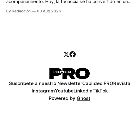
acompañamiento. Hoy, la focaccia se ha convertido en uno
de los platillos favoritos de quienes buscan cocina
By Redacción
03 Aug 2026
artesanal, ingredientes de calidad y experiencias que
invitan a compartir alrededor de la mesa. Durante mucho
tiempo, hablar de cocina italiana era siempre de
Suscríbete a nuestro Newsletter
Cabildeo PRO
Revista
Instagram
Youtube
Linkedin
TikTok
Powered by
Ghost