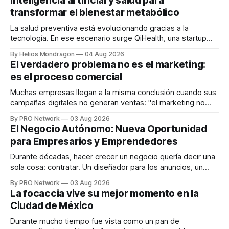
inteligencia artificial y salud para
transformar el bienestar metabólico
La salud preventiva está evolucionando gracias a la
tecnología. En ese escenario surge QiHealth, una startup
que desarrolla un ecosistema digital capaz de integrar
By Helios Mondragon
04 Aug 2026
dispositivos inteligentes, inteligencia artificial y monitoreo
El verdadero problema no es el marketing:
en tiempo real para ayudar a las personas a tomar mejores
es el proceso comercial
decisiones sobre su salud metabólica. Su propuesta busca
responder
Muchas empresas llegan a la misma conclusión cuando sus
campañas digitales no generan ventas: "el marketing no
funciona". Sin embargo, para Marcelo Gutiérrez, CEO de
By PRO Network
03 Aug 2026
INTERIUS, el problema suele estar en otro lugar. Durante
El Negocio Autónomo: Nueva Oportunidad
una entrevista para el podcast SER PRO, el especialista en
para Empresarios y Emprendedores
marketing digital explicó que
Durante décadas, hacer crecer un negocio quería decir una
sola cosa: contratar. Un diseñador para los anuncios, un
especialista en marketing para las campañas, un copywriter
By PRO Network
03 Aug 2026
para los textos, alguien que supiera de publicidad digital
La focaccia vive su mejor momento en la
para encontrar prospectos, un vendedor para atender
Ciudad de México
llamadas y mensajes, y —con suerte— una persona
Durante mucho tiempo fue vista como un pan de