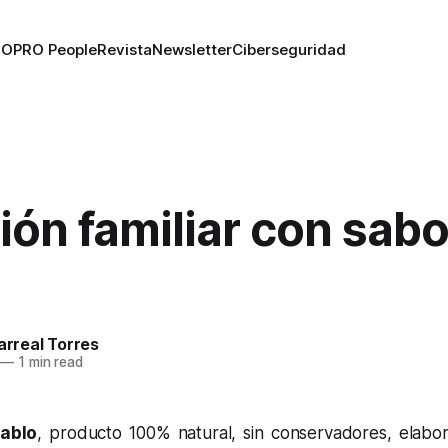
RO
PRO People
Revista
Newsletter
Ciberseguridad
ión familiar con sabo
larreal Torres
—
1 min read
Pablo
, producto 100% natural, sin conservadores, elabo