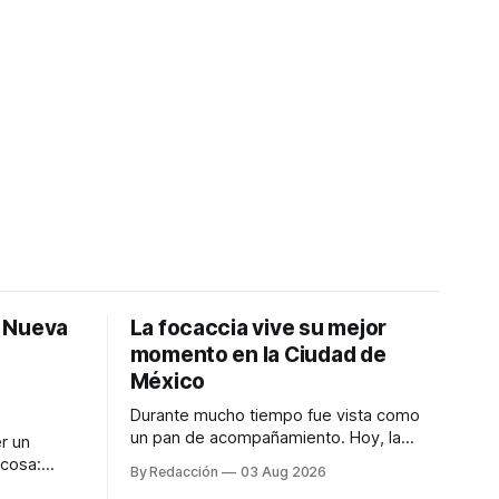
: Nueva
La focaccia vive su mejor
momento en la Ciudad de
México
Durante mucho tiempo fue vista como
un pan de acompañamiento. Hoy, la
r un
focaccia se ha convertido en uno de los
 cosa:
By Redacción
03 Aug 2026
platillos favoritos de quienes buscan
os