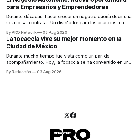
una entrevista para el podcast SER PRO, el especialista en
para Empresarios y Emprendedores
marketing digital explicó que
Durante décadas, hacer crecer un negocio quería decir una
sola cosa: contratar. Un diseñador para los anuncios, un
especialista en marketing para las campañas, un copywriter
By PRO Network
03 Aug 2026
para los textos, alguien que supiera de publicidad digital
La focaccia vive su mejor momento en la
para encontrar prospectos, un vendedor para atender
Ciudad de México
llamadas y mensajes, y —con suerte— una persona
Durante mucho tiempo fue vista como un pan de
acompañamiento. Hoy, la focaccia se ha convertido en uno
de los platillos favoritos de quienes buscan cocina
By Redacción
03 Aug 2026
artesanal, ingredientes de calidad y experiencias que
invitan a compartir alrededor de la mesa. Durante mucho
tiempo, hablar de cocina italiana era siempre de