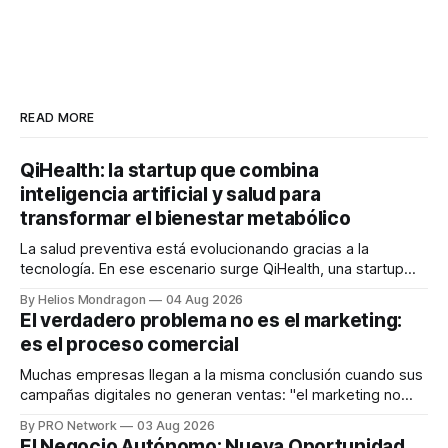
READ MORE
QiHealth: la startup que combina
inteligencia artificial y salud para
transformar el bienestar metabólico
La salud preventiva está evolucionando gracias a la
tecnología. En ese escenario surge QiHealth, una startup
que desarrolla un ecosistema digital capaz de integrar
By Helios Mondragon
04 Aug 2026
dispositivos inteligentes, inteligencia artificial y monitoreo
El verdadero problema no es el marketing:
en tiempo real para ayudar a las personas a tomar mejores
es el proceso comercial
decisiones sobre su salud metabólica. Su propuesta busca
responder
Muchas empresas llegan a la misma conclusión cuando sus
campañas digitales no generan ventas: "el marketing no
funciona". Sin embargo, para Marcelo Gutiérrez, CEO de
By PRO Network
03 Aug 2026
INTERIUS, el problema suele estar en otro lugar. Durante
El Negocio Autónomo: Nueva Oportunidad