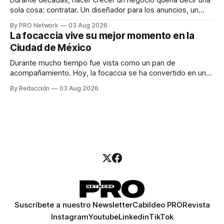
Durante décadas, hacer crecer un negocio quería decir una
sola cosa: contratar. Un diseñador para los anuncios, un
especialista en marketing para las campañas, un copywriter
By PRO Network
03 Aug 2026
para los textos, alguien que supiera de publicidad digital
La focaccia vive su mejor momento en la
para encontrar prospectos, un vendedor para atender
Ciudad de México
llamadas y mensajes, y —con suerte— una persona
Durante mucho tiempo fue vista como un pan de
acompañamiento. Hoy, la focaccia se ha convertido en uno
de los platillos favoritos de quienes buscan cocina
By Redacción
03 Aug 2026
artesanal, ingredientes de calidad y experiencias que
invitan a compartir alrededor de la mesa. Durante mucho
tiempo, hablar de cocina italiana era siempre de
Suscríbete a nuestro Newsletter
Cabildeo PRO
Revista
Instagram
Youtube
Linkedin
TikTok