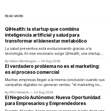
READ MORE
QiHealth: la startup que combina
inteligencia artificial y salud para
transformar el bienestar metabólico
La salud preventiva está evolucionando gracias a la
tecnología. En ese escenario surge QiHealth, una startup
que desarrolla un ecosistema digital capaz de integrar
By Helios Mondragon
04 Aug 2026
dispositivos inteligentes, inteligencia artificial y monitoreo
El verdadero problema no es el marketing:
en tiempo real para ayudar a las personas a tomar mejores
es el proceso comercial
decisiones sobre su salud metabólica. Su propuesta busca
responder
Muchas empresas llegan a la misma conclusión cuando sus
campañas digitales no generan ventas: "el marketing no
funciona". Sin embargo, para Marcelo Gutiérrez, CEO de
By PRO Network
03 Aug 2026
INTERIUS, el problema suele estar en otro lugar. Durante
El Negocio Autónomo: Nueva Oportunidad
una entrevista para el podcast SER PRO, el especialista en
para Empresarios y Emprendedores
marketing digital explicó que