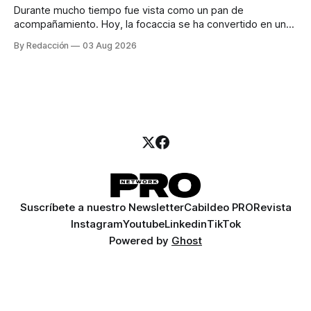
Durante mucho tiempo fue vista como un pan de
acompañamiento. Hoy, la focaccia se ha convertido en uno
de los platillos favoritos de quienes buscan cocina
By Redacción
03 Aug 2026
artesanal, ingredientes de calidad y experiencias que
invitan a compartir alrededor de la mesa. Durante mucho
tiempo, hablar de cocina italiana era siempre de
Suscríbete a nuestro Newsletter
Cabildeo PRO
Revista
Instagram
Youtube
Linkedin
TikTok
Powered by
Ghost