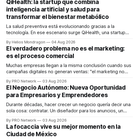
QiHealth: la startup que combina
inteligencia artificial y salud para
transformar el bienestar metabólico
La salud preventiva está evolucionando gracias a la
tecnología. En ese escenario surge QiHealth, una startup
que desarrolla un ecosistema digital capaz de integrar
By Helios Mondragon
04 Aug 2026
dispositivos inteligentes, inteligencia artificial y monitoreo
El verdadero problema no es el marketing:
en tiempo real para ayudar a las personas a tomar mejores
es el proceso comercial
decisiones sobre su salud metabólica. Su propuesta busca
responder
Muchas empresas llegan a la misma conclusión cuando sus
campañas digitales no generan ventas: "el marketing no
funciona". Sin embargo, para Marcelo Gutiérrez, CEO de
By PRO Network
03 Aug 2026
INTERIUS, el problema suele estar en otro lugar. Durante
El Negocio Autónomo: Nueva Oportunidad
una entrevista para el podcast SER PRO, el especialista en
para Empresarios y Emprendedores
marketing digital explicó que
Durante décadas, hacer crecer un negocio quería decir una
sola cosa: contratar. Un diseñador para los anuncios, un
especialista en marketing para las campañas, un copywriter
By PRO Network
03 Aug 2026
para los textos, alguien que supiera de publicidad digital
La focaccia vive su mejor momento en la
para encontrar prospectos, un vendedor para atender
Ciudad de México
llamadas y mensajes, y —con suerte— una persona