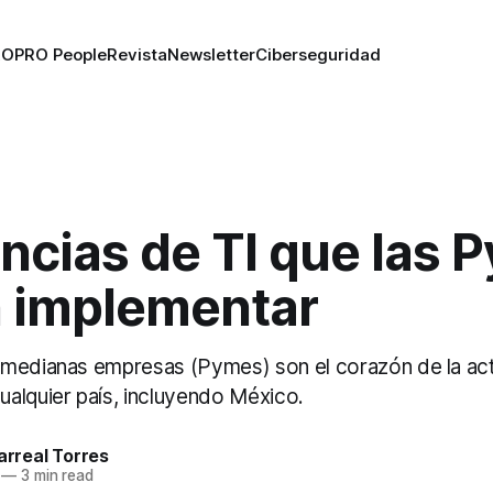
RO
PRO People
Revista
Newsletter
Ciberseguridad
ncias de TI que las 
 implementar
medianas empresas (Pymes) son el corazón de la act
alquier país, incluyendo México.
larreal Torres
—
3 min read