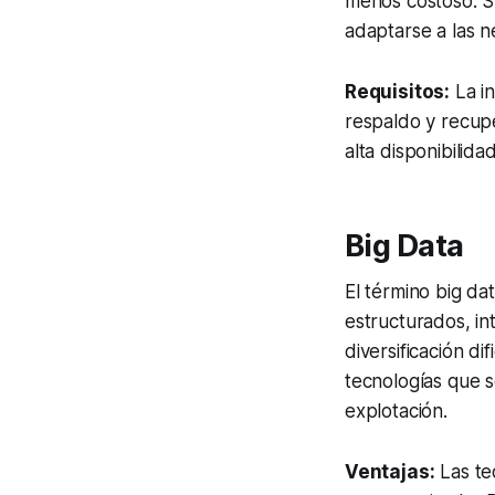
menos costoso. S
adaptarse a las 
Requisitos:
La in
respaldo y recupe
alta disponibilida
Big Data
El término
big da
estructurados, in
diversificación di
tecnologías que 
explotación.
Ventajas:
Las te