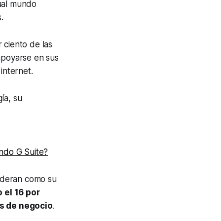
tual mundo
.
 ciento de las
apoyarse en sus
internet.
ía, su
ando G Suite?
sideran como su
o el 16 por
es de negocio
.