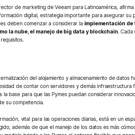
irector de
marketing
de Veeam para Latinoamérica, afirma
ormación digital, estrategia importante para asegurar su
es deben comenzar a considerar la
implementación de
mo la nube, el manejo de
big data
y
blockch
ain
. Cada
 requisitos.
xternalización del alojamiento y almacenamiento de datos h
esidad de contar con servidores y demás infraestructura fí
s la base para que las Pymes puedan considerar innovacio
de su competencia.
ormación, vital para las operaciones diarias, está en un es
gido, además de que el manejo de los datos es más cómodo