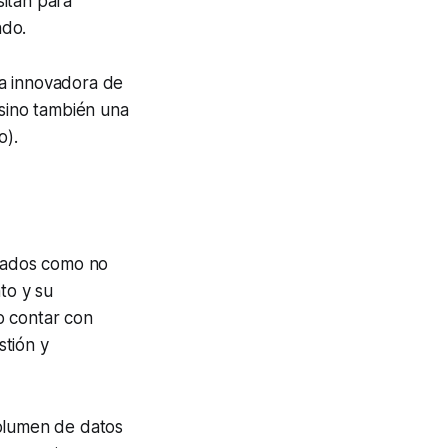
sitan para
ndo.
ia innovadora de
 sino también una
o).
urados como no
to y su
io contar con
stión y
volumen de datos