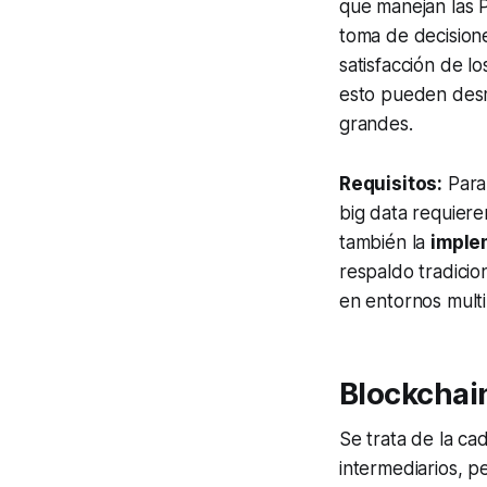
que manejan las P
toma de decisione
satisfacción de l
esto pueden desm
grandes.
Requisitos:
Para 
big data
requieren
también la
imple
respaldo tradicion
en entornos mult
Blockchai
Se trata de la ca
intermediarios, p