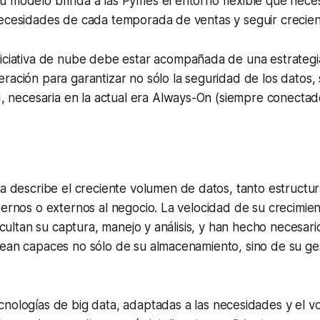
u modelo brinda a las Pymes el entorno flexible que nece
necesidades de cada temporada de ventas y seguir crecie
iciativa de nube debe estar acompañada de una estrateg
ración para garantizar no sólo la seguridad de los datos,
d, necesaria en la actual era
Always-On
(siempre conectad
ta
describe el creciente volumen de datos, tanto estruct
ternos o externos al negocio. La velocidad de su crecimien
ficultan su captura, manejo y análisis, y han hecho necesar
sean capaces no sólo de su almacenamiento, sino de su ge
cnologías de
big data
, adaptadas a las necesidades y el 