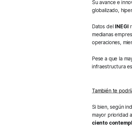
Su avance e inno
globalizado, hipe
Datos del
INEGI
r
medianas empresa
operaciones, mien
Pese a que la may
infraestructura es
También te podría
Si bien, según in
mayor prioridad a
ciento contempl