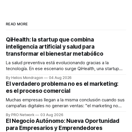
READ MORE
QiHealth: la startup que combina
inteligencia artificial y salud para
transformar el bienestar metabólico
La salud preventiva está evolucionando gracias a la
tecnología. En ese escenario surge QiHealth, una startup
que desarrolla un ecosistema digital capaz de integrar
By Helios Mondragon
04 Aug 2026
dispositivos inteligentes, inteligencia artificial y monitoreo
El verdadero problema no es el marketing:
en tiempo real para ayudar a las personas a tomar mejores
es el proceso comercial
decisiones sobre su salud metabólica. Su propuesta busca
responder
Muchas empresas llegan a la misma conclusión cuando sus
campañas digitales no generan ventas: "el marketing no
funciona". Sin embargo, para Marcelo Gutiérrez, CEO de
By PRO Network
03 Aug 2026
INTERIUS, el problema suele estar en otro lugar. Durante
El Negocio Autónomo: Nueva Oportunidad
una entrevista para el podcast SER PRO, el especialista en
para Empresarios y Emprendedores
marketing digital explicó que