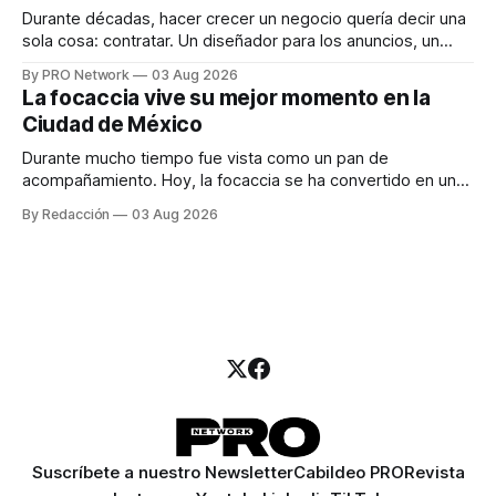
Durante décadas, hacer crecer un negocio quería decir una
sola cosa: contratar. Un diseñador para los anuncios, un
especialista en marketing para las campañas, un copywriter
By PRO Network
03 Aug 2026
para los textos, alguien que supiera de publicidad digital
La focaccia vive su mejor momento en la
para encontrar prospectos, un vendedor para atender
Ciudad de México
llamadas y mensajes, y —con suerte— una persona
Durante mucho tiempo fue vista como un pan de
acompañamiento. Hoy, la focaccia se ha convertido en uno
de los platillos favoritos de quienes buscan cocina
By Redacción
03 Aug 2026
artesanal, ingredientes de calidad y experiencias que
invitan a compartir alrededor de la mesa. Durante mucho
tiempo, hablar de cocina italiana era siempre de
Suscríbete a nuestro Newsletter
Cabildeo PRO
Revista