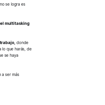
 no se logra es
 el
multitasking
trabajo,
donde
a lo que harás, de
que se haya
n a ser más