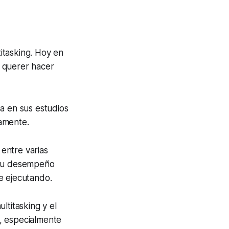
titasking. Hoy en
l querer hacer
a en sus estudios
amente.
entre varias
, su desempeño
e ejecutando.
ltitasking y el
, especialmente