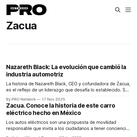
Zacua
Nazareth Black: La evolución que cambió la
industria automotriz
La historia de Nazareth Black, CEO y cofundadora de Zacua,
es el reflejo de un liderazgo que desafía lo establecido. Su
camino hacia la industria automotriz no empezó en una
By PRO Network
17 Nov 2025
fábrica, sino en una experiencia frustrante como
Zacua. Conoce la historia de este carro
consumidora. Tras recibir una mala atención al intentar
eléctrico hecho en México
comprar su primer auto nuevo,
Los autos eléctricos son una propuesta de movilidad
responsable que invita a los ciudadanos a tener conciencia
sobre su papel como agentes de cambio.