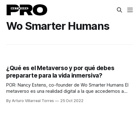
Wo Smarter Humans
¿Qué es el Metaverso y por qué debes
prepararte para la vida inmersiva?
POR: Nancy Estens, co-founder de Wo Smarter Humans El
metaverso es una realidad digital a la que accedemos a
través de dispositivos especiales como gafas de realidad
By Arturo Villarreal Torres
25 Oct 2022
virtual o aumentada a través de las cuales podremos
interactuar con otros usuarios. Cada uno de estos usuarios
tendrá un avatar (su