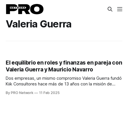
Valeria Guerra
El equilibrio en roles y finanzas en pareja con
Valeria Guerra y Mauricio Navarro
Dos empresas, un mismo compromiso Valeria Guerra fundó
Kiik Consultores hace más de 13 años con la misión de
impulsar la diversidad e inclusión en las empresas,
By PRO Network
11 Feb 2025
especialmente en puestos de liderazgo femenino. A lo
largo de los años, su consultoría ha evolucionado,
enfocándose también en el compromiso laboral y