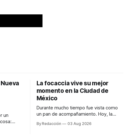
: Nueva
La focaccia vive su mejor
momento en la Ciudad de
México
Durante mucho tiempo fue vista como
un pan de acompañamiento. Hoy, la
r un
focaccia se ha convertido en uno de los
 cosa:
By Redacción
03 Aug 2026
platillos favoritos de quienes buscan
os
cocina artesanal, ingredientes de calidad
marketing
y experiencias que invitan a compartir