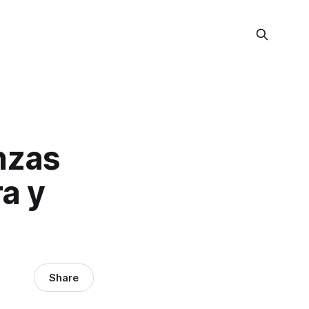
anzas
a y
Share