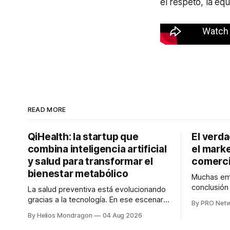
el respeto, la equ
READ MORE
QiHealth: la startup que
El verd
combina inteligencia artificial
el marke
y salud para transformar el
comerci
bienestar metabólico
Muchas emp
conclusió
La salud preventiva está evolucionando
digitales n
gracias a la tecnología. En ese escenario
By PRO Net
marketing 
surge QiHealth, una startup que
By Helios Mondragon
04 Aug 2026
para Marce
desarrolla un ecosistema digital capaz
INTERIUS, 