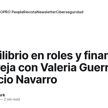
RO
PRO People
Revista
Newsletter
Ciberseguridad
ilibrio en roles y fin
eja con Valeria Guerr
cio Navarro
ork
—
2 min read