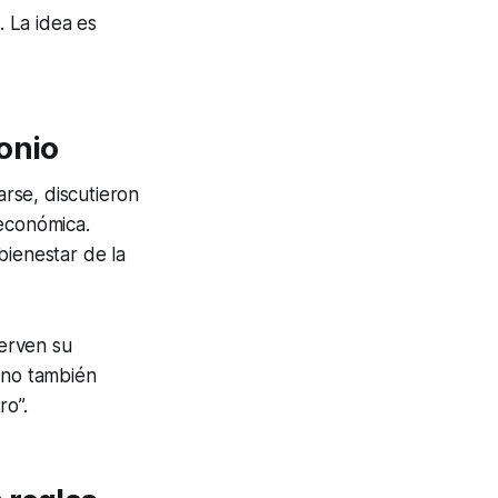
 La idea es
onio
arse, discutieron
 económica.
bienestar de la
erven su
ino también
ro”.