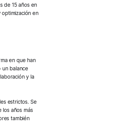
ás de 15 años en
 optimización en
orma en que han
o un balance
olaboración y la
es estrictos. Se
e los años más
ores también