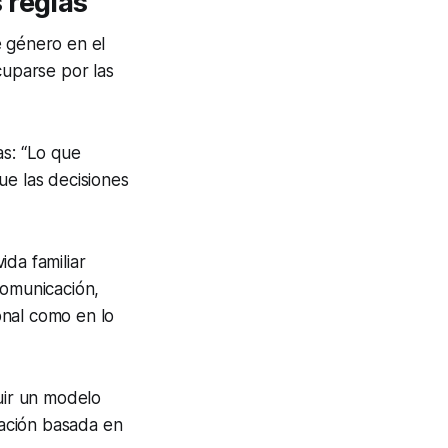
 reglas
e género en el
cuparse por las
as: “Lo que
ue las decisiones
da familiar
comunicación,
onal como en lo
uir un modelo
lación basada en