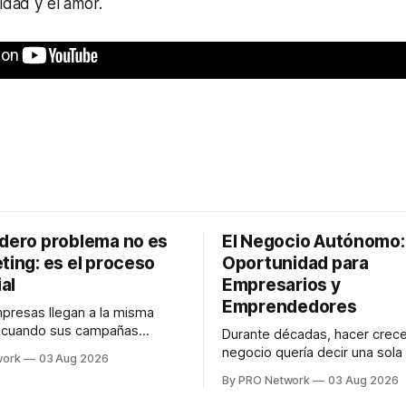
idad y el amor.
adero problema no es
El Negocio Autónomo
ting: es el proceso
Oportunidad para
al
Empresarios y
Emprendedores
resas llegan a la misma
n cuando sus campañas
Durante décadas, hacer crece
o generan ventas: "el
negocio quería decir una sola
work
03 Aug 2026
no funciona". Sin embargo,
contratar. Un diseñador para l
By PRO Network
03 Aug 2026
lo Gutiérrez, CEO de
anuncios, un especialista en 
el problema suele estar en