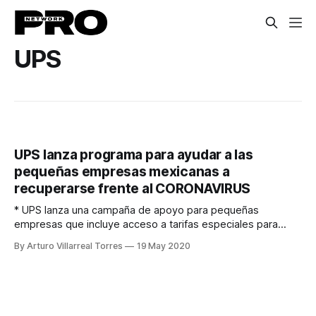
UPS
UPS lanza programa para ayudar a las
pequeñas empresas mexicanas a
recuperarse frente al CORONAVIRUS
* UPS lanza una campaña de apoyo para pequeñas
empresas que incluye acceso a tarifas especiales para
envíos nacionales e internacionales, plataformas
By Arturo Villarreal Torres
19 May 2020
tecnológicas para facilitar el envío y webinars con expertos.
* Las tarifas para envíos de exportación ofrecen hasta un
55% de descuento al abrir una nueva cuenta. UPS México
(NYSE: