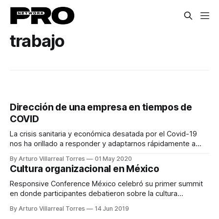
trabajo
Dirección de una empresa en tiempos de
COVID
La crisis sanitaria y económica desatada por el Covid-19
nos ha orillado a responder y adaptarnos rápidamente a
situaciones más retadoras de lo que llegamos a pensar.
By Arturo Villarreal Torres
01 May 2020
Más que una situación transitoria, debemos entender que el
Cultura organizacional en México
mundo y las empresas serán diferentes de ahora en
adelante. Nuevos negocios Tenemos
Responsive Conference México celebró su primer summit
en donde participantes debatieron sobre la cultura
organizacional y el futuro del trabajo en México
By Arturo Villarreal Torres
14 Jun 2019