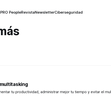
O
PRO People
Revista
Newsletter
Ciberseguridad
 más
 multitasking
tar tu productividad, administrar mejor tu tiempo y evitar el mult