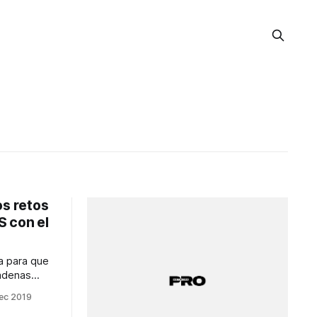
os retos
S con el
ta para que
adenas
mayor
ec 2019