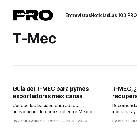
Entrevistas
Noticias
Las 100 PRO
T-Mec
Guía del T-MEC para pymes
T-MEC, ¿
exportadoras mexicanas
recupera
Conoce los básicos para adaptar al
Recomendac
nuevo acuerdo comercial entre México,
industrias 
Estados Unidos y Canadá
puedan apro
By Arturo Villarreal Torres
29 Jul 2020
By Arturo Vill
T-MEC, así 
importantes 