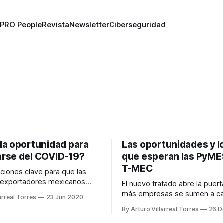
PRO People
Revista
Newsletter
Ciberseguridad
la oportunidad para
Las oportunidades y l
rse del COVID-19?
que esperan las PyME
T-MEC
iones clave para que las
y exportadores mexicanos
El nuevo tratado abre la puer
vechar las condiciones del
más empresas se sumen a c
arreal Torres
23 Jun 2020
como los pendientes
industriales con una mejor y 
By Arturo Villarreal Torres
26 D
de camino al 1 de julio
participación en el mercado.