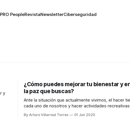
PRO People
Revista
Newsletter
Ciberseguridad
¿Cómo puedes mejorar tu bienestar y e
la paz que buscas?
r y
Ante la situación que actualmente vivimos, el hacer t
cada uno de nosotros y hacer actividades recreativas
descanso que no debemos dejar pasar.
By Arturo Villarreal Torres
01 Jun 2020