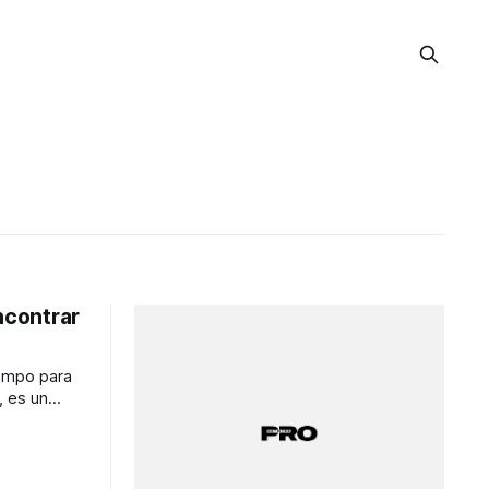
ncontrar
iempo para
, es un