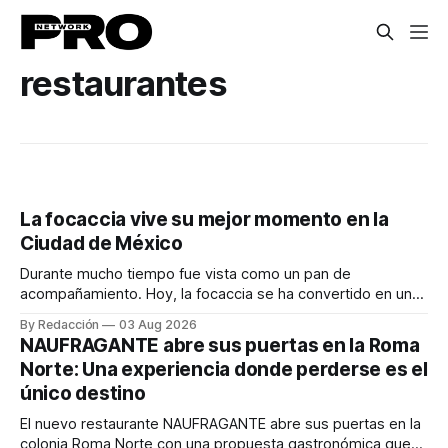
restaurantes
La focaccia vive su mejor momento en la
Ciudad de México
Durante mucho tiempo fue vista como un pan de
acompañamiento. Hoy, la focaccia se ha convertido en uno
de los platillos favoritos de quienes buscan cocina
By Redacción
03 Aug 2026
artesanal, ingredientes de calidad y experiencias que
NAUFRAGANTE abre sus puertas en la Roma
invitan a compartir alrededor de la mesa. Durante mucho
Norte: Una experiencia donde perderse es el
tiempo, hablar de cocina italiana era siempre de
único destino
El nuevo restaurante NAUFRAGANTE abre sus puertas en la
colonia Roma Norte con una propuesta gastronómica que