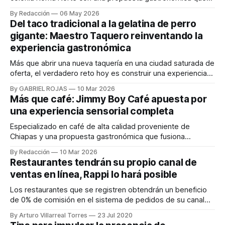
explora el diálogo entre México y Asia desde una
By Redacción
06 May 2026
perspectiva contemporánea, integrando cocina, diseño y
Del taco tradicional a la gelatina de perro
música en una experiencia integral. El concepto parte del
gigante: Maestro Taquero reinventando la
histórico intercambio comercial entre ambas regiones,
experiencia gastronómica
reinterpretado a través
Más que abrir una nueva taquería en una ciudad saturada de
oferta, el verdadero reto hoy es construir una experiencia
que transforme un producto cotidiano en una marca con
By GABRIEL ROJAS
10 Mar 2026
identidad. En ese espacio es donde propuestas como
Más que café: Jimmy Boy Café apuesta por
Maestro Taquero están encontrando su oportunidad. En
una experiencia sensorial completa
México, donde el taco es uno
Especializado en café de alta calidad proveniente de
Chiapas y una propuesta gastronómica que fusiona
influencias mediterráneas, Jimmy Boy Café se posiciona
By Redacción
10 Mar 2026
como una alternativa auténtica para redescubrir el
Restaurantes tendrán su propio canal de
desayuno en Polanco. Ubicado en la zona exclusiva,
ventas en línea, Rappi lo hará posible
Polanco, Jimmy Boy Café se ha convertido en mucho más
que un nuevo
Los restaurantes que se registren obtendrán un beneficio
de 0% de comisión en el sistema de pedidos de su canal
propio de este nuevo servicio durante lo que resta de
By Arturo Villarreal Torres
23 Jul 2020
2020.