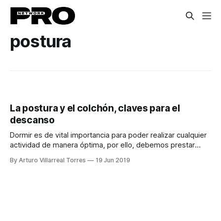
postura
La postura y el colchón, claves para el
descanso
Dormir es de vital importancia para poder realizar cualquier
actividad de manera óptima, por ello, debemos prestar
especial atención a nuestra postura y al colchón sobre el
By Arturo Villarreal Torres
19 Jun 2019
que descansamos. El doctor Alejandro Barragán,
especialista en Traumatología y Ortopedia nos comenta la
importancia de tomar medidas adecuadas para tener un
descanso