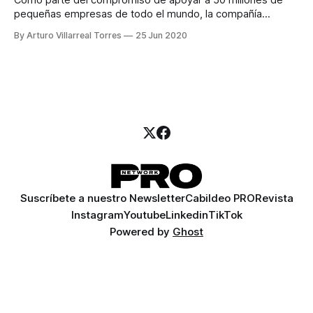
Como parte del compromiso de apoyar a 50 millones de
pequeñas empresas de todo el mundo, la compañía
presenta plataformas de recursos en línea, programas de
By Arturo Villarreal Torres
25 Jun 2020
incentivos para consumidores locales y establece el nuevo
Instituto Visa para el Empoderamiento Económico a fin de
acelerar la recuperación.
Suscríbete a nuestro Newsletter
Cabildeo PRO
Revista
Instagram
Youtube
Linkedin
TikTok
Powered by
Ghost