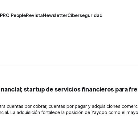
PRO People
Revista
Newsletter
Ciberseguridad
inancial; startup de servicios financieros para fr
ara cuentas por cobrar, cuentas por pagar y adquisiciones comerc
o el mayor
rica Latina.