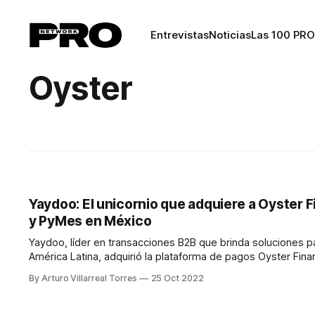
Entrevistas
Noticias
Las 100 PRO
Oyster
Yaydoo: El unicornio que adquiere a Oyster F
y PyMes en México
Yaydoo, líder en transacciones B2B que brinda soluciones p
América Latina, adquirió la plataforma de pagos Oyster Financial. La adquisición fortalece la posición de Yaydoo com
proveedor de soluciones de pago en el mercado B2B de Amé
By Arturo Villarreal Torres
25 Oct 2022