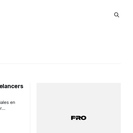
eelancers
iales en