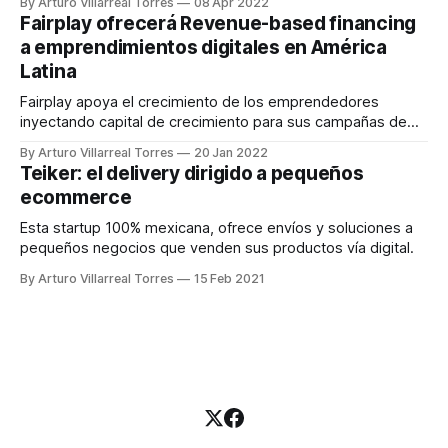
By Arturo Villarreal Torres
08 Apr 2022
se están preparando para las exigencias de esta
Fairplay ofrecerá Revenue-based financing
temporalidad, Fairplay destinará $500M de pesos en
a emprendimientos digitales en América
financiamiento a estas
Latina
Fairplay apoya el crecimiento de los emprendedores
inyectando capital de crecimiento para sus campañas de
marketing, costos de inventario y logística con un producto
By Arturo Villarreal Torres
20 Jan 2022
flexible, rápido, justo, simple e inteligente.
Teiker: el delivery dirigido a pequeños
ecommerce
Esta startup 100% mexicana, ofrece envíos y soluciones a
pequeños negocios que venden sus productos vía digital.
By Arturo Villarreal Torres
15 Feb 2021