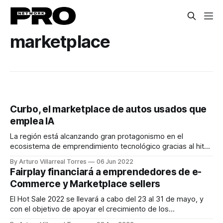
marketplace
Curbo, el marketplace de autos usados que
emplea IA
La región está alcanzando gran protagonismo en el
ecosistema de emprendimiento tecnológico gracias al hito
histórico de fondeo de USD $4.5 millones obtenido a finales
By Arturo Villarreal Torres
06 Jun 2022
del año pasado por Curbo, el marketplace de autos usados
Fairplay financiará a emprendedores de e-
nacida en República Dominicana y con operaciones en
Commerce y Marketplace sellers
México y Colombia. La startup nació
El Hot Sale 2022 se llevará a cabo del 23 al 31 de mayo, y
con el objetivo de apoyar el crecimiento de los
emprendedores de e-commerce y Marketplace sellers que