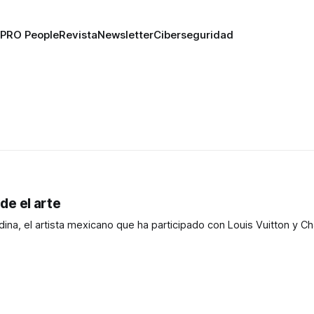
PRO People
Revista
Newsletter
Ciberseguridad
e el arte
ina, el artista mexicano que ha participado con Louis Vuitton y C