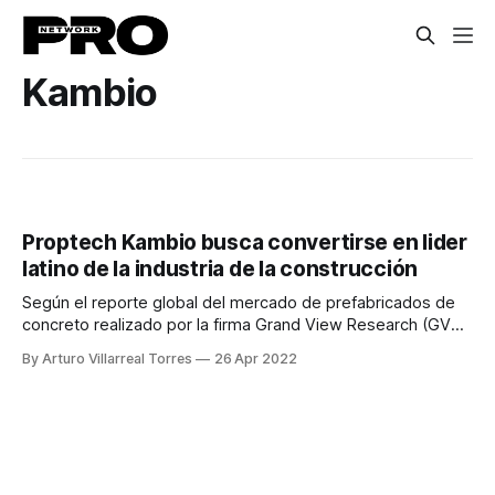
Kambio
Proptech Kambio busca convertirse en lider
latino de la industria de la construcción
Según el reporte global del mercado de prefabricados de
concreto realizado por la firma Grand View Research (GVR),
el valor de este sector alcanzó en 2019 los 89.3 billones de
By Arturo Villarreal Torres
26 Apr 2022
dólares y se estima que crecerá a un ritmo de 6.3 % entre
2020 y 2027. Solo en Estados