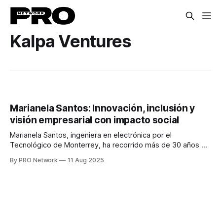
Kalpa Ventures
Marianela Santos: Innovación, inclusión y
visión empresarial con impacto social
Marianela Santos, ingeniera en electrónica por el
Tecnológico de Monterrey, ha recorrido más de 30 años en
el mundo empresarial, transformando ideas en proyectos
By PRO Network
11 Aug 2025
con impacto social y ambiental. Fundadora de Kalpa
Ventures y consejera independiente, su trayectoria
combina liderazgo corporativo, innovación tecnológica y un
firme compromiso con la sustentabilidad.