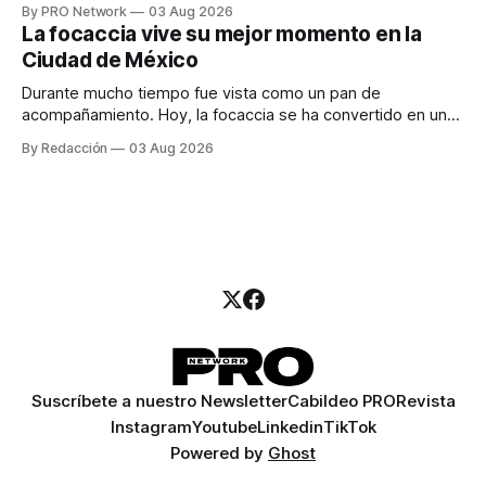
By PRO Network
03 Aug 2026
para los textos, alguien que supiera de publicidad digital
La focaccia vive su mejor momento en la
para encontrar prospectos, un vendedor para atender
Ciudad de México
llamadas y mensajes, y —con suerte— una persona
Durante mucho tiempo fue vista como un pan de
acompañamiento. Hoy, la focaccia se ha convertido en uno
de los platillos favoritos de quienes buscan cocina
By Redacción
03 Aug 2026
artesanal, ingredientes de calidad y experiencias que
invitan a compartir alrededor de la mesa. Durante mucho
tiempo, hablar de cocina italiana era siempre de
Suscríbete a nuestro Newsletter
Cabildeo PRO
Revista
Instagram
Youtube
Linkedin
TikTok
Powered by
Ghost