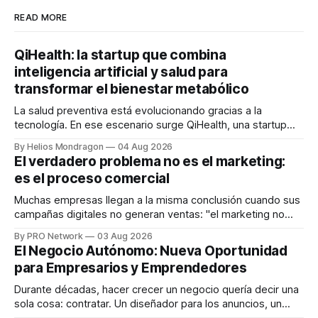
READ MORE
QiHealth: la startup que combina
inteligencia artificial y salud para
transformar el bienestar metabólico
La salud preventiva está evolucionando gracias a la
tecnología. En ese escenario surge QiHealth, una startup
que desarrolla un ecosistema digital capaz de integrar
By Helios Mondragon
04 Aug 2026
dispositivos inteligentes, inteligencia artificial y monitoreo
El verdadero problema no es el marketing:
en tiempo real para ayudar a las personas a tomar mejores
es el proceso comercial
decisiones sobre su salud metabólica. Su propuesta busca
responder
Muchas empresas llegan a la misma conclusión cuando sus
campañas digitales no generan ventas: "el marketing no
funciona". Sin embargo, para Marcelo Gutiérrez, CEO de
By PRO Network
03 Aug 2026
INTERIUS, el problema suele estar en otro lugar. Durante
El Negocio Autónomo: Nueva Oportunidad
una entrevista para el podcast SER PRO, el especialista en
para Empresarios y Emprendedores
marketing digital explicó que
Durante décadas, hacer crecer un negocio quería decir una
sola cosa: contratar. Un diseñador para los anuncios, un
especialista en marketing para las campañas, un copywriter