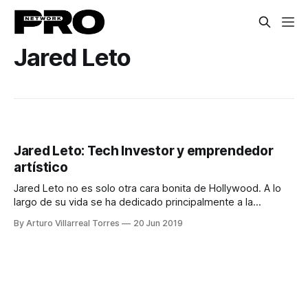
Jared Leto
Jared Leto: Tech Investor y emprendedor
artístico
Jared Leto no es solo otra cara bonita de Hollywood. A lo
largo de su vida se ha dedicado principalmente a la
actuación, con la cual ganó un Oscar en 2014 tras su
By Arturo Villarreal Torres
20 Jun 2019
actuación en Dallas Buyers Club y a la música con su banda
Thirty Seconds To Mars. Jared