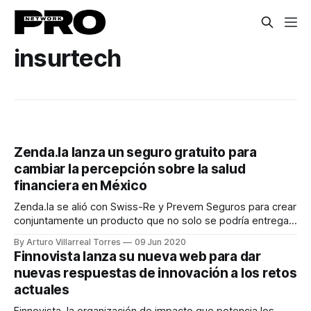
insurtech
Zenda.la lanza un seguro gratuito para
cambiar la percepción sobre la salud
financiera en México
Zenda.la se alió con Swiss-Re y Prevem Seguros para crear
conjuntamente un producto que no solo se podría entregar
sin problemas a través de una plataforma digital, sino que
By Arturo Villarreal Torres
09 Jun 2020
también permitiría un modelo de negocio freemium para
Finnovista lanza su nueva web para dar
aumentar la base de usuarios
nuevas respuestas de innovación a los retos
actuales