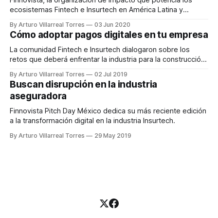
Finnovista, la organización de impacto que potencia los
ecosistemas Fintech e Insurtech en América Latina y
España, presenta su nueva web tras cumplir 7 años siendo
By Arturo Villarreal Torres
03 Jun 2020
el gran facilitador de la innovación en Fintech e Insurtech en
Cómo adoptar pagos digitales en tu empresa
la región, y lo hace con el objetivo de convertirla en punto
de
La comunidad Fintech e Insurtech dialogaron sobre los
retos que deberá enfrentar la industria para la construcción
de un ecosistema sólido e inclusivo.
By Arturo Villarreal Torres
02 Jul 2019
Buscan disrupción en la industria
aseguradora
Finnovista Pitch Day México dedica su más reciente edición
a la transformación digital en la industria Insurtech.
By Arturo Villarreal Torres
29 May 2019