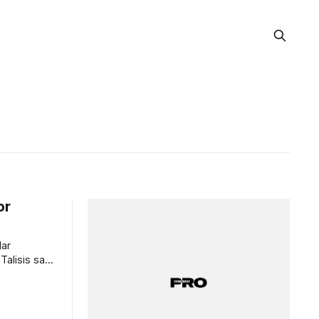
or
lar
Talisis sabe