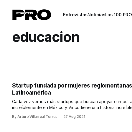
Entrevistas
Noticias
Las 100 PRO
educacion
Startup fundada por mujeres regiomontanas le
Latinoamérica
Cada vez vemos más startups que buscan apoyar e impulsar
increíblemente en México y Vinco tiene una historia increíble que contar. Lissy Giacomán, Sofía Sada y Miriam Fer
escena de startups de México lanzando
By Arturo Villarreal Torres
27 Aug 2021