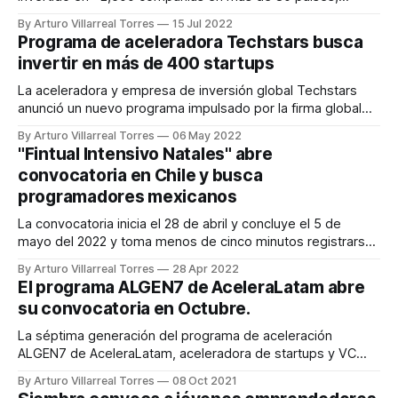
siendo uno de los fondos de inversión en etapa temprana
By Arturo Villarreal Torres
15 Jul 2022
más activos del mundo. Canva, Twilio, TalkDesk, Konfio,
Programa de aceleradora Techstars busca
Clip, 99Minutos, y Conekta son algunas de las compañías
invertir en más de 400 startups
que han recibido
La aceleradora y empresa de inversión global Techstars
anunció un nuevo programa impulsado por la firma global
líder en servicios financieros J.P. Morgan que invertirá más
By Arturo Villarreal Torres
06 May 2022
de USD 80 millones y dará apoyo a emprendedores
"Fintual Intensivo Natales" abre
diversos y subrepresentados en los Estados Unidos, entre
convocatoria en Chile y busca
los que se encuentran los latinos.
programadores mexicanos
La convocatoria inicia el 28 de abril y concluye el 5 de
mayo del 2022 y toma menos de cinco minutos registrarse.
La postulación está abierta a nivel Latinoamérica, dirigida a
By Arturo Villarreal Torres
28 Apr 2022
cualquier persona que ya tenga conocimientos de
El programa ALGEN7 de AceleraLatam abre
programación, con el objetivo de transformarlas en reales
su convocatoria en Octubre.
desarrolladores de
La séptima generación del programa de aceleración
ALGEN7 de AceleraLatam, aceleradora de startups y VC
chilenos, esta ad portas de abrir su nueva convocatoria.
By Arturo Villarreal Torres
08 Oct 2021