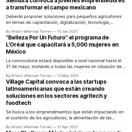
Siembra convoca a jóvenes emprendedores
a transformar el campo mexicano
Deberán proponer soluciones para pequeños agricultores
en temas de capacitación, digitalización, tecnología,
perspectiva de género, inclusión financiera, y
By Arturo Villarreal Torres
15 Jun 2021
sustentabilidad. Las inscripciones estarán abiertas hasta el
"Belleza Por Un Futuro" el programa de
31 de julio.
L’Oréal que capacitará a 5,000 mujeres en
México
La convocatoria estará disponible a nivel nacional hasta el
31 de mayo, invitando a todas las mujeres en situación de
vulnerabilidad que deseen convertirse en profesionales de
By Arturo Villarreal Torres
13 May 2021
maquillaje
Village Capital convoca a las startups
latinoamericanas que están creando
soluciones en los sectores agritech y
foodtech
Se busca a los emprendimientos que están impactando en
el sustento de los agricultores, la alimentación de las
poblaciones en crecimiento, la prevención del desperdicio
By Arturo Villarreal Torres
21 Apr 2021
de comida, y el fortalecimiento de la productividad agrícola.