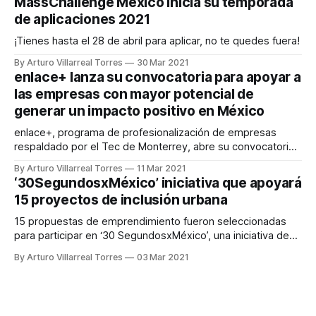
MassChallenge México inicia su temporada
de aplicaciones 2021
¡Tienes hasta el 28 de abril para aplicar, no te quedes fuera!
By Arturo Villarreal Torres
30 Mar 2021
enlace+ lanza su convocatoria para apoyar a
las empresas con mayor potencial de
generar un impacto positivo en México
enlace+, programa de profesionalización de empresas
respaldado por el Tec de Monterrey, abre su convocatoria
anual para todos los emprendedores que desean llevar a
By Arturo Villarreal Torres
11 Mar 2021
su negocio al siguiente nivel.
‘30SegundosxMéxico’ iniciativa que apoyará
15 proyectos de inclusión urbana
15 propuestas de emprendimiento fueron seleccionadas
para participar en ‘30 SegundosxMéxico’, una iniciativa de
AT&T México y el Tec de Monterrey para crear ciudades
By Arturo Villarreal Torres
03 Mar 2021
inclusivas que impacten positivamente en México a través
de la tecnología y la innovación.