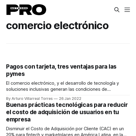
comercio electrónico
Pagos con tarjeta, tres ventajas para las
pymes
El comercio electrónico, y el desarrollo de tecnología y
soluciones inclusivas generan las condiciones de
emprendimiento e innovación para que las pymes puedan
By Arturo Villarreal Torres
26 Jan 2022
prosperar en la economía digital. En el primer año de la
Buenas prácticas tecnológicas para reducir
pandemia el número de negocios de este sector que se
el costo de adquisición de usuarios en tu
digitalizaron por primera vez superó el
empresa
Disminuir el Costo de Adquisición por Cliente (CAC) en un
20% para fintech y marketplaces en América Latina, en la