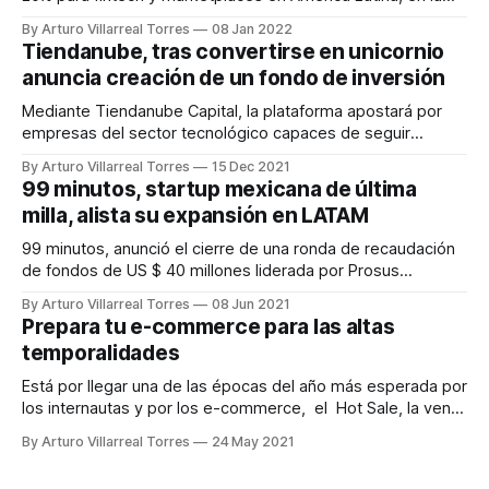
mayoría de los casos equivaldría a más de $120.000 USD
By Arturo Villarreal Torres
08 Jan 2022
de ahorro al mes.
Tiendanube, tras convertirse en unicornio
anuncia creación de un fondo de inversión
Mediante Tiendanube Capital, la plataforma apostará por
empresas del sector tecnológico capaces de seguir
impulsando a los emprendedores y al ecosistema de
By Arturo Villarreal Torres
15 Dec 2021
eCommerce en la región.
99 minutos, startup mexicana de última
milla, alista su expansión en LATAM
99 minutos, anunció el cierre de una ronda de recaudación
de fondos de US $ 40 millones liderada por Prosus
Ventures y Kaszek. El nuevo financiamiento ayudará a
By Arturo Villarreal Torres
08 Jun 2021
fortalecer su posición en los mercados actuales y a
Prepara tu e-commerce para las altas
continuar su expansión en toda América Latina
temporalidades
Está por llegar una de las épocas del año más esperada por
los internautas y por los e-commerce, el Hot Sale, la venta
online más grande en el país que ofrece una gran variedad
By Arturo Villarreal Torres
24 May 2021
de artículos de moda, uso personal, tecnología,
videojuegos, artículos deportivos y electrodomésticos