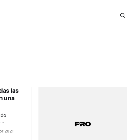
as las
n una
ido
,
as las
pr 2021
ueños, una