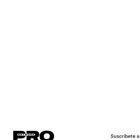
y Emprendimiento UNAM-TEC, lanzaron la
convocatoria para participar en el
Programa de Emprendimiento Científico y
Transferencia de Conocimiento y
Tecnología. Modalidad 1: maduración de
tecnologías UNAM-TEC, una temática
Suscríbete a