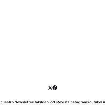
carrera en los campos de la ci
tecnología alrededor del mundo. M
ha evolucionado a convertirs
durante el cual se atribuyen l
reconocimientos merecidos
 nuestro Newsletter
Cabildeo PRO
Revista
Instagram
Youtube
Li