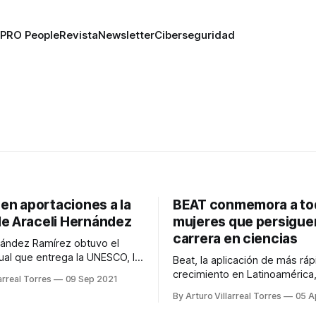
PRO People
Revista
Newsletter
Ciberseguridad
n aportaciones a la
BEAT conmemora a tod
de Araceli Hernández
mujeres que persigue
carrera en ciencias
nández Ramírez obtuvo el
ual que entrega la UNESCO, la
Beat, la aplicación de más ráp
xicana de Ciencias y L’Oreal
crecimiento en Latinoamérica
arreal Torres
09 Sep 2021
estigaciones.
conmemora y reconoce a tod
By Arturo Villarreal Torres
05 A
mujeres que persiguen sus s