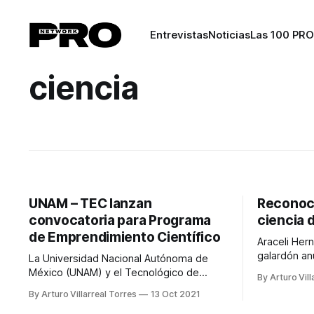
Entrevistas
Noticias
Las 100 PRO
ciencia
UNAM – TEC lanzan
Reconoce
convocatoria para Programa
ciencia 
de Emprendimiento Científico
Araceli Her
galardón an
La Universidad Nacional Autónoma de
Academia Me
México (UNAM) y el Tecnológico de
By Arturo Vill
por sus inv
Monterrey, a través del Consorcio de
By Arturo Villarreal Torres
13 Oct 2021
Investigación, Transferencia Tecnológica