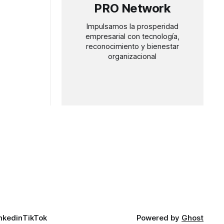
encia o la
PRO Network
arzo
e en un mes
Impulsamos la prosperidad
os
empresarial con tecnología,
reconocimiento y bienestar
organizacional
nkedin
TikTok
Powered by
Ghost